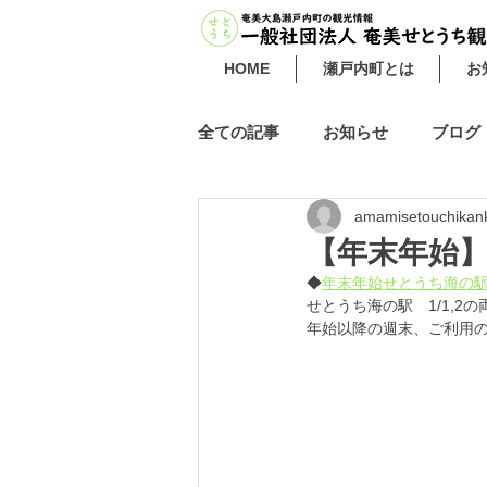
HOME
瀬戸内町とは
お
全ての記事
お知らせ
ブログ
amamisetouchikan
【年末年始
◆
年末年始せとうち海の駅
せとうち海の駅　1/1,2
年始以降の週末、ご利用