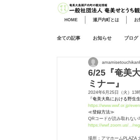
HOME
瀬戸内町とは
お
全ての記事
お知らせ
ブログ
amamisetouchikan
6/25『奄
ミナー』
2024年6月25日（火）13
『奄美大島における野生
https://www.wwf.or.jp/eve
≪登録方法≫
QRコードが読み取れない
https://wwf.zoom.us/...
場所：アマホームPLAZA