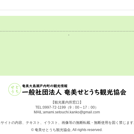
町制施行70周年記念 第34回
「フ
奄美シーカヤックマラソンIN
が再
加計呂麻大会における安全な
航行についてのお願い
【観光案内所窓口】
TEL:
0997-72-1199
（9：00～17：00）
MAIL:
amami.setouchi.kanko@gmail.com
当サイトの内容、テキスト、イラスト、画像等の無断転載・無断使用を固く禁じます
© 奄美せとうち観光協会, All rights reserved.