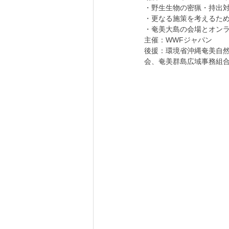
・野生生物の密猟・持出
・更なる施策を考えるた
・奄美大島の会場とオン
主催：WWFジャパン
後援：環境省沖縄奄美自
会、奄美群島広域事務組