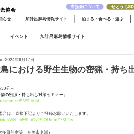
当協会について
せとうちSD
知らせ
加計呂麻島情報サイト
泊まる・食べる・遊ぶ
イベント
加計呂麻島情報サイト
ko
2024年6月17日
美大島における野生生物の密猟・持ち
時30分～
生物の密猟・持ち出し対策セミナー』
nt/organize/5655.html
場合は、直接下記よりご登録お願いいたします。
/register/WN_mE8LoGy2StOUortdZ73LFw
 大多目的室等（奄美市名瀬）