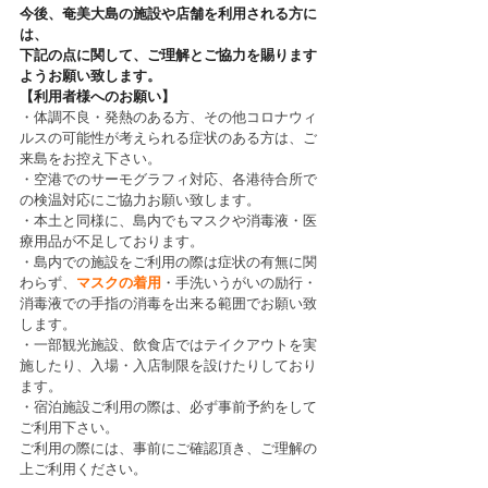
今後、奄美大島の施設や店舗を利用される方に
は、
下記の点に関して、ご理解とご協力を賜ります
ようお願い致します。
【利用者様へのお願い】
・体調不良・発熱のある方、その他コロナウィ
ルスの可能性が考えられる症状のある方は、ご
来島をお控え下さい。
・空港でのサーモグラフィ対応、各港待合所で
の検温対応にご協力お願い致します。
・本土と同様に、島内でもマスクや消毒液・医
療用品が不足しております。
・島内での施設をご利用の際は症状の有無に関
わらず、
マスクの着用
・手洗いうがいの励行・
消毒液での手指の消毒を出来る範囲でお願い致
します。
・一部観光施設、飲食店ではテイクアウトを実
施したり、入場・入店制限を設けたりしており
ます。
・宿泊施設ご利用の際は、必ず事前予約をして
ご利用下さい。
ご利用の際には、
事前にご確認頂き、
ご理解の
上ご利用ください。