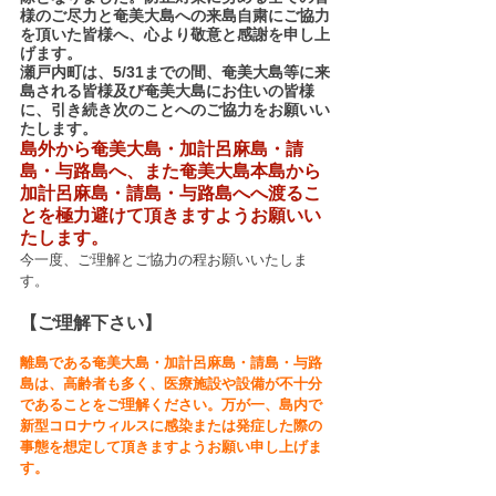
様のご尽力と奄美大島への来島自粛にご協力
を頂いた皆様へ、心より敬意と感謝を申し上
げます。
瀬戸内町は、5/31までの間、奄美大島等に来
島される皆様及び奄美大島にお住いの皆様
に、引き続き次のことへのご協力をお願いい
たします。 
島外から奄美大島・加計呂麻島・請
島・与路島へ、また奄美大島本島から
加計呂麻島・請島・与路島へへ渡るこ
とを極力避けて頂きますようお願いい
たします。
今一度、ご理解とご協力の程お願いいたしま
す。
【ご理解下さい】
離島である奄美大島・加計呂麻島・請島・与路
島は、高齢者も多く、医療施設や設備が不十分
であることをご理解ください。万が一、島内で
新型コロナウィルスに感染または発症した際の
事態を想定して頂きますようお願い申し上げま
す。