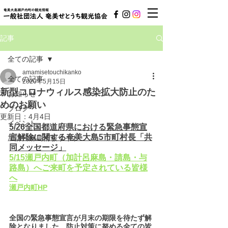
記事
全ての記事
amamisetouchikanko
全ての記事
2020年5月15日
新型コロナウィルス感染拡大防止のた
お知らせ
めのお願い
ブログ
更新日：
4月4日
イベント
5/26全国都道府県における緊急事態宣
言解除に関する奄美大島5市町村長「共
加計呂麻島情報サイト
同メッセージ」
5/15瀬戸内町（加計呂麻島・請島・与
路島）へご来町を予定されている皆様
へ
瀬戸内町HP
全国の緊急事態宣言が月末の期限を待たず解
除となりました。防止対策に努める全ての皆