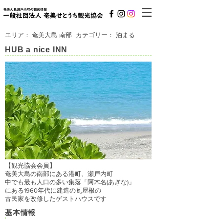
エリア：
奄美大島 南部
カテゴリー：
泊まる
HUB a nice INN
【観光協会会員】
奄美大島の南部にある港町、瀬戸内町
中でも最も人口の多い集落「阿木名(あぎな)」
にある1960年代に建造の瓦屋根の
古民家を改修したゲストハウスです
基本情報