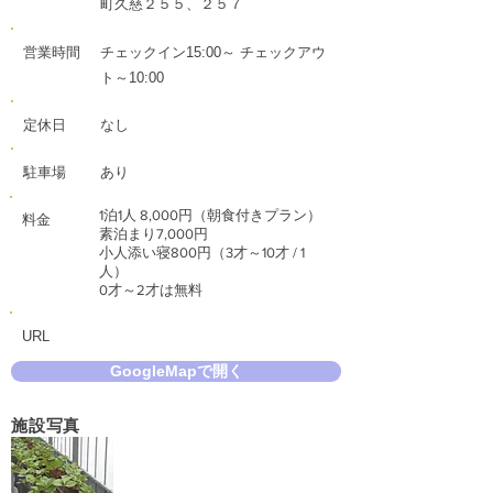
町久慈２５５、２５７
営業時間
チェックイン15:00～ チェックアウ
ト～10:00
定休日
なし
駐車場
あり
1泊1人 8,000円（朝食付きプラン）
料金
素泊まり7,000円
小人添い寝800円（3才～10才 / 1
人）
0才～2才は無料
URL
GoogleMapで開く
施設写真