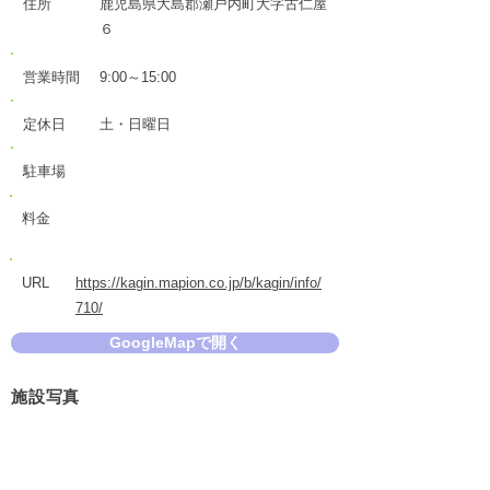
住所
鹿児島県大島郡瀬戸内町大字古仁屋
６
営業時間
9:00～15:00
定休日
土・日曜日
駐車場
料金
URL
https://kagin.mapion.co.jp/b/kagin/info/
710/
GoogleMapで開く
施設写真