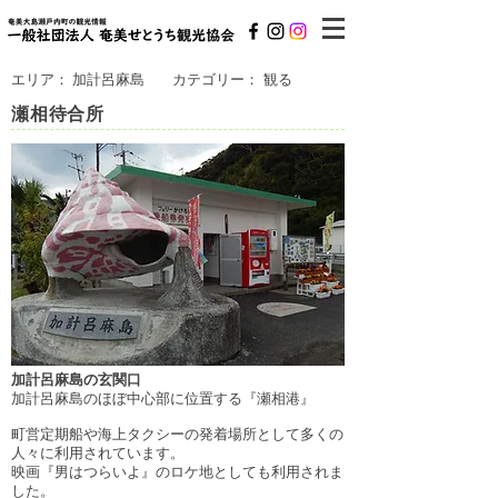
エリア：
加計呂麻島
カテゴリー：
観る
瀬相待合所
加計呂麻島の玄関口
加計呂麻島のほぼ中心部に位置する『瀬相港』
町営定期船や海上タクシーの発着場所として多くの
人々に利用されています。
映画『男はつらいよ』のロケ地としても利用されま
した。