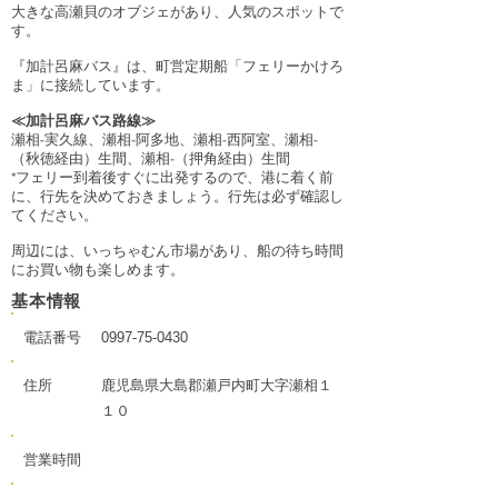
大きな高瀬貝のオブジェがあり、人気のスポットで
す。
『加計呂麻バス』は、町営定期船「フェリーかけろ
ま」に接続しています。
≪加計呂麻バス路線≫
瀬相-実久線、瀬相-阿多地、瀬相-西阿室、瀬相-
（秋徳経由）生間、瀬相-（押角経由）生間
*フェリー到着後すぐに出発するので、港に着く前
に、行先を決めておきましょう。行先は必ず確認し
てください。
周辺には、いっちゃむん市場があり、船の待ち時間
にお買い物も楽しめます。
基本情報
電話番号
0997-75-0430
住所
鹿児島県大島郡瀬戸内町大字瀬相１
１０
営業時間