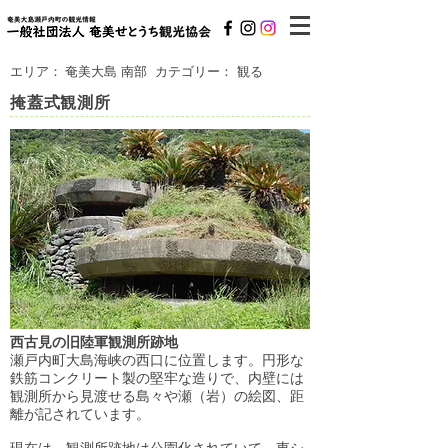
エリア：
奄美大島 南部
カテゴリー：
観る
掩蓋式観測所
西古見の旧陸軍観測所跡地
瀬戸内町大島海峡の西口に位置します。円形な
鉄筋コンクリート製の堅牢な造りで、内壁には
観測所から見渡せる島々や瀬（岩）の絵図、距
離が記されています。