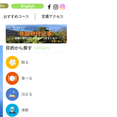
Gs
English
おすすめコース
交通アクセス
category
目的から探す
観る
食べる
泊まる
体験