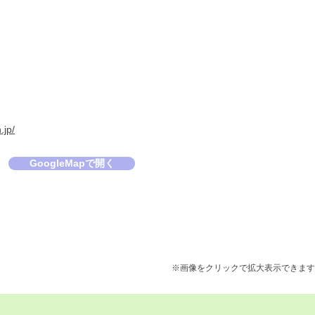
.jp/
GoogleMapで開く
※画像をクリックで拡大表示できます