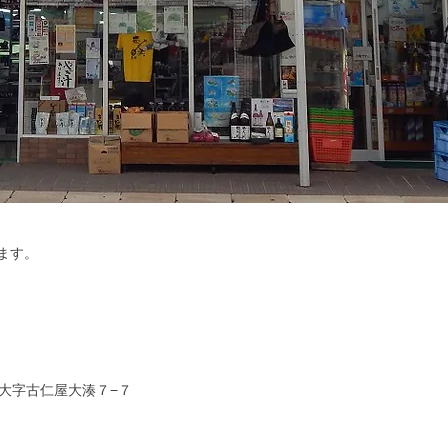
ます。
大字古仁屋大湊７−７