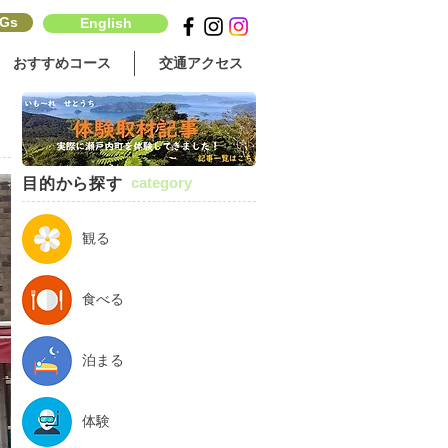
Gs
English
おすすめコース
交通アクセス
category
目的から探す
観る
食べる
泊まる
体験