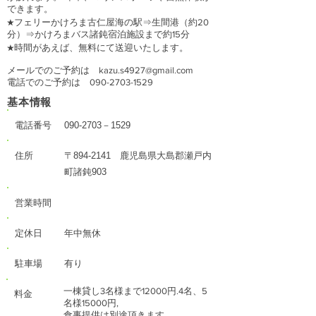
できます。
★フェリーかけろま古仁屋海の駅⇒生間港（約20
分）⇒かけろまバス諸鈍宿泊施設まで約15分
★時間があえば、無料にて送迎いたします。
メールでのご予約は
kazu.s4927@gmail.com
電話でのご予約は
090-2703-1529
基本情報
電話番号
090-2703
－1529
住所
〒894-2141 鹿児島県大島郡瀬戸内
町諸鈍903
営業時間
定休日
年中無休
駐車場
有り
一棟貸し3名様まで12000円.4名、5
料金
名様15000円,
食事提供は別途頂きます、