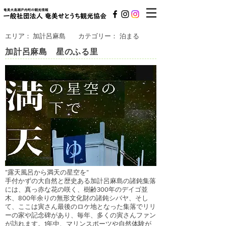
エリア：
加計呂麻島
カテゴリー：
泊まる
加計呂麻島 星のふる里
”露天風呂から満天の星空を”
手付かずの大自然と歴史ある加計呂麻島の諸鈍集落
には、真っ赤な花の咲く、樹齢300年のデイゴ並
木、800年余りの無形文化財の諸鈍シバヤ、そし
て、ここは寅さん最後のロケ地となった集落でリリ
ーの家や記念碑があり、毎年、多くの寅さんファン
が訪れます。1年中、マリンスポーツや自然体験が