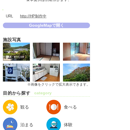
URL
http://HP制作中
GoogleMapで開く
施設写真
※画像をクリックで拡大表示できます。
目的から探す
category
観る
食べる
泊まる
体験