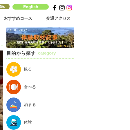
Gs
English
おすすめコース
交通アクセス
category
目的から探す
観る
食べる
泊まる
体験