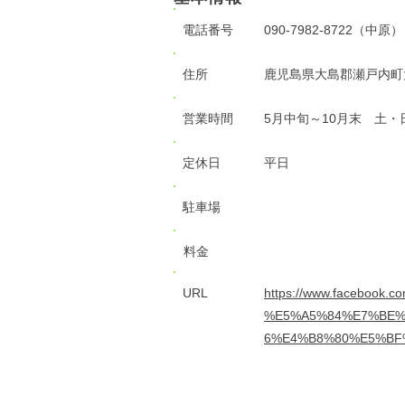
電話番号
090-7982-8722（中原）
住所
鹿児島県大島郡瀬戸内町
営業時間
5月中旬～10月末 土・日
定休日
平日
駐車場
料金
URL
https://www.faceboo
%E5%A5%84%E7%BE%
6%E4%B8%80%E5%BF%