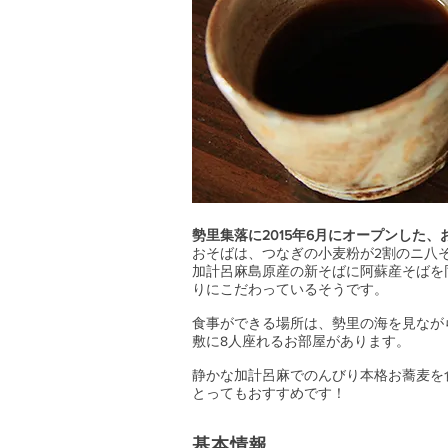
勢里集落に2015年6月にオープンした
おそばは、つなぎの小麦粉が2割のニ八
加計呂麻島原産の新そばに阿蘇産そばを
りにこだわっているそうです。
食事ができる場所は、勢里の海を見なが
敷に8人座れるお部屋があります。
静かな加計呂麻でのんびり本格お蕎麦を
とってもおすすめです！
基本情報