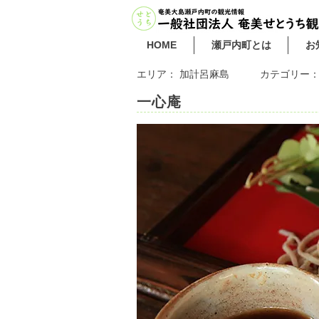
HOME
瀬戸内町とは
お
エリア：
加計呂麻島
カテゴリー
一心庵