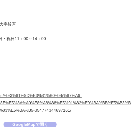
大字於斉
・祝日11：00～14：00
k.com/%E3%81%9D%E3%81%B0%E5%87%A6-
8E%E5%8A%A0%E8%A8%88%E5%91%82%E9%BA%BB%E5%B3%B
83%E5%BA%B5-354774344697161/
GoogleMapで開く