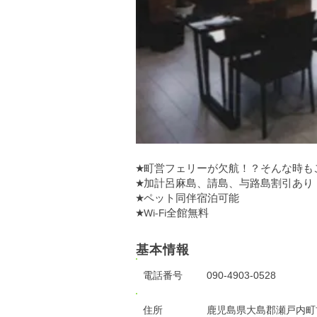
★町営フェリーが欠航！？そんな時も
★加計呂麻島、請島、与路島割引あり
★ペット同伴宿泊可能
★Wi-Fi全館無料
基本情報
電話番号
090-4903-0528
住所
鹿児島県大島郡瀬戸内町古