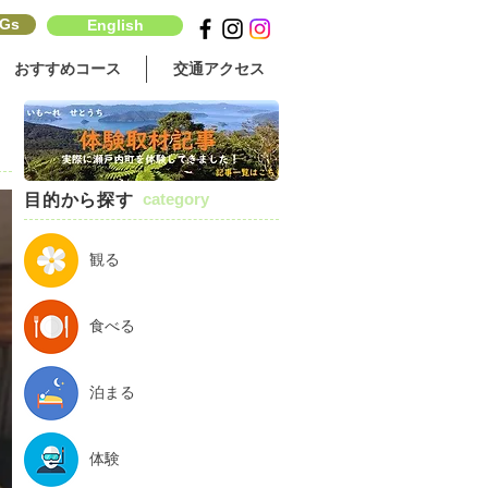
Gs
English
おすすめコース
交通アクセス
category
目的から探す
観る
食べる
泊まる
体験