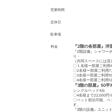
営業時間
定休日
駐車場
『2階の各部屋』洋室
料金
『2階設備』シャワー
り・
（共同スペースには流
〇１名様ー部屋ご利用4,
〇2名様ー部屋ご利用7,
〇3名様ー部屋ご利用10,
〇4名様ー部屋ご利用12,
『3階の部屋』50
シングルベッド4台
〇4名様まで22,000
〇ペット宿泊可能、ペッ
す。
『3階の設備』ユニッ