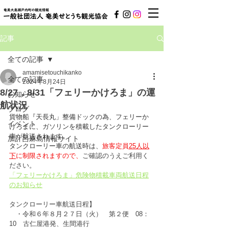
記事
全ての記事
amamisetouchikanko
全ての記事
2024年8月24日
8/27，8/31「フェリーかけろま」の運
お知らせ
航状況
ブログ
貨物船『天長丸」整備ドックの為、フェリーか
イベント
けろまに、ガソリンを積載したタンクローリー
車が航送されます。
加計呂麻島情報サイト
タンクローリー車の航送時は、
旅客定員
25人以
下
に制限されますので、
ご確認のうえご利用く
ださい。
「フェリーかけろま」危険物積載車両航送日程
のお知らせ
タンクローリー車航送日程】
　・令和６年８月２７日（火）　第２便　08：
10　古仁屋港発、生間港行