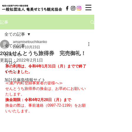
記事
全ての記事
amamisetouchikanko
全ての記事
2021年10月23日
2021せんとうち旅得券 完売御礼！
お知らせ
更新日：
2022年2月1日
ブログ
券の利用は、令和4年1月31日（月）までで終了
イベント
いたしました。
加計呂麻島情報サイト
≪瀬戸内町登録事業者の皆様へ≫
せんとうち旅得券の換金は、お早めにお願いい
たします。
換金期限：令和4年2月28日（月）まで
換金の際は、事前連絡（0997-72-1199）をお願
いいたします。