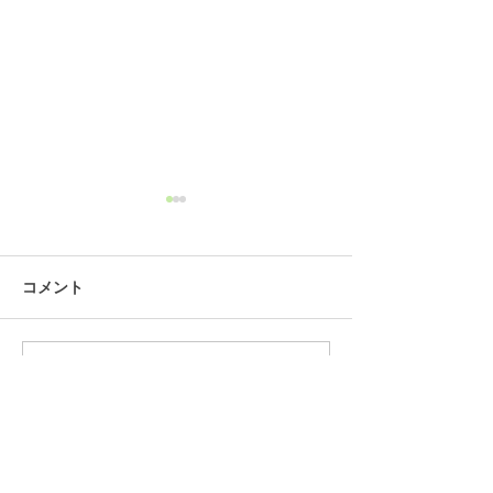
コメント
コメントを追加…
加計呂麻島連絡協議会が
【速報Ver.1】
開催されました
70周年記念 第3
ーカヤックマラソ
計呂麻大会」開
関連サイト