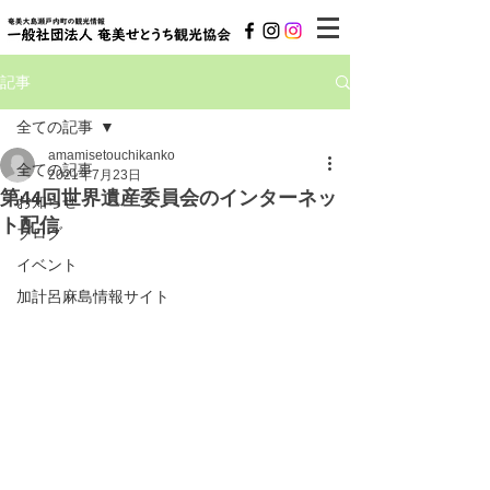
記事
全ての記事
amamisetouchikanko
全ての記事
2021年7月23日
第44回世界遺産委員会のインターネッ
お知らせ
ト配信
ブログ
イベント
加計呂麻島情報サイト