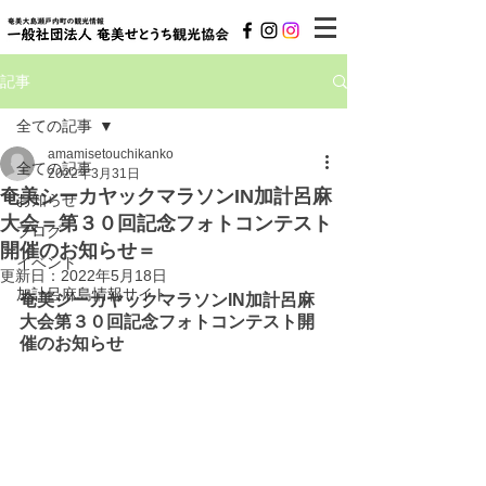
記事
全ての記事
amamisetouchikanko
全ての記事
2022年3月31日
奄美シーカヤックマラソンIN加計呂麻
お知らせ
大会＝第３０回記念フォトコンテスト
ブログ
開催のお知らせ＝
イベント
更新日：
2022年5月18日
加計呂麻島情報サイト
奄美シーカヤックマラソンIN加計呂麻
大会第３０回記念フォトコンテスト開
催のお知らせ