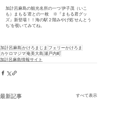
加計呂麻島の観光名所の一つ’伊子茂（いこ
も）まもる’君との一枚　※『まもる君グッ
ズ』新登場！！海の駅２階みやげ処’せんとう
ち’を覗いてみてね。
加計呂麻島
かけろまじま
フェリーかけろま
カケロマジマ
奄美大島
瀬戸内町
加計呂麻島情報サイト
すべて表示
最新記事