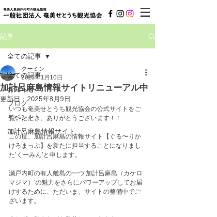
記事
全ての記事
クーミン
全ての記事
2025年1月10日
加計呂麻島情報サイトリニューアル中
お知らせ
更新日：
2025年8月9日
ブログ
いつも奄美せとうち観光協会の公式サイトをご
イベント
覧いただき、ありがとうございます！！
加計呂麻島情報サイト
この度、加計呂麻島の情報サイト【ぐる〜りか
けろまっぷ】を新たに担当することになりまし
た’くーみん’と申します。
瀬戸内町の有人離島の一つ’加計呂麻島（カケロ
マジマ）’の魅力をさらにパワーアップしてお届
けするために、ただいま、サイトの整備中でご
ざいます。