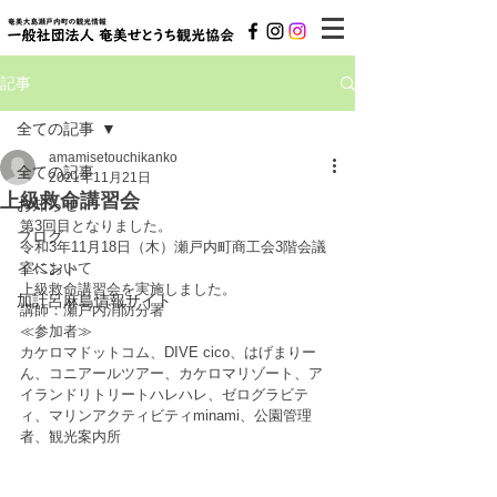
記事
全ての記事
amamisetouchikanko
全ての記事
2021年11月21日
上級救命講習会
お知らせ
第3回目となりました。
ブログ
令和3年11月18日（木）瀬戸内町商工会3階会議
イベント
室において
上級救命講習会を実施しました。
加計呂麻島情報サイト
講師：瀬戸内消防分署
≪参加者≫
カケロマドットコム、DIVE cico、はげまりー
ん、コニアールツアー、カケロマリゾート、ア
イランドリトリートハレハレ、ゼログラビテ
ィ、マリンアクティビティminami、公園管理
者、観光案内所