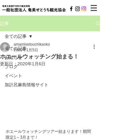
記事
全ての記事
amamisetouchikanko
全ての記事
2020年1月5日
ホエールウォッチング始まる！
お知らせ
更新日：
2020年1月6日
ブログ
イベント
加計呂麻島情報サイト
ホエールウォッチングツアー始まります！期間
限定1～3月まで！