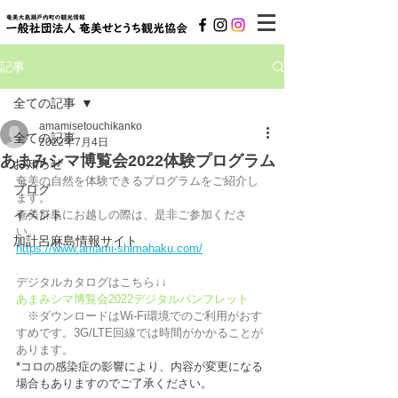
記事
全ての記事
amamisetouchikanko
全ての記事
2022年7月4日
あまみシマ博覧会2022体験プログラム
お知らせ
奄美の自然を体験できるプログラムをご紹介し
ブログ
ます。
イベント
奄美群島にお越しの際は、是非ご参加くださ
い。
加計呂麻島情報サイト
https://www.amami-shimahaku.com/
デジタルカタログはこちら↓↓
あまみシマ博覧会2022デジタルパンフレット
　※ダウンロードはWi-Fi環境でのご利用がおす
すめです。3G/LTE回線では時間がかかることが
あります。
*コロの感染症の影響により、内容が変更になる
場合もありますのでご了承ください。