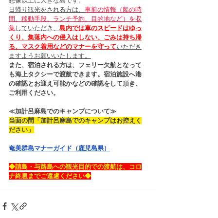
想像以上に大きな島です。
日帰り観光をされる方は、
事前の情報（船の時
間、移動手段、ランチ予約、目的地など）を収
集
していただき、
島内では車のスピードはゆっ
くり、集落内への侵入はしない、ごみは持ち帰
る、マスク着用などのマナーを守って
いただき
ますようお願いいたします。
また、宿泊される方は、フェリー欠航となって
も海上タクシーで渡航できます。宿泊施設へ港
の確認とお迎え可能かなどの確認をして頂き、
ご利用ください。
≪加計呂麻島でのキャンプについて≫
当面の間「加計呂麻島でのキャンプはお控えく
ださい」
奄美群島マナーガイド（鹿児島県）
◆請島・与路島への観光目的での渡航は、コロ
ナ終息までご遠慮ください◆