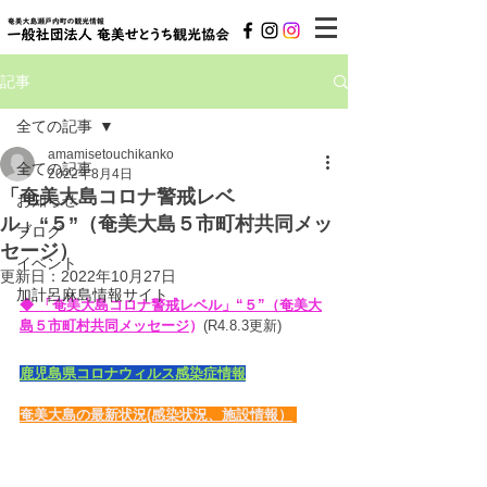
記事
全ての記事
amamisetouchikanko
全ての記事
2022年8月4日
「奄美大島コロナ警戒レベ
お知らせ
ル」“５”（奄美大島５市町村共同メッ
ブログ
セージ）
イベント
更新日：
2022年10月27日
加計呂麻島情報サイト
◆ 「奄美大島コロナ警戒レベル」“５”（奄美大
島５市町村共同メッセージ
）
(R4.8.3更新)
鹿児島県コロナウィルス感染症情報
奄美大島の最新状況(感染状況、施設情報）