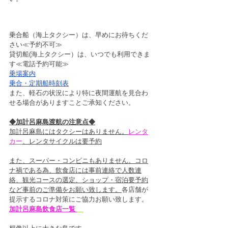
乗合船（海上タクシー）は、早めにお待ちくだ
さい≪予約不可≫
貸切船(海上タクシー）は、いつでも利用できま
す≪電話予約可能≫
乗場案内
乗合・定期船時刻表
また、軽石の状況により特に夜間運航を見合わ
せる場合がありますことご承知ください。
◆加計呂麻島渡航の注意点◆
加計呂麻島にはタクシーはありません。
レンタ
カー
、レンタサイクルは要予約
また、スーパー・コンビニもありません。コロ
ナ禍である為、飲食店には事前連絡で人数連
絡、観光コースの選定、ショップ・宿泊要予約
など事前のご準備をお願い致します。
各店舗が
提示するコロナ対策にご協力お願い致します。
加計呂麻島飲食店一覧 