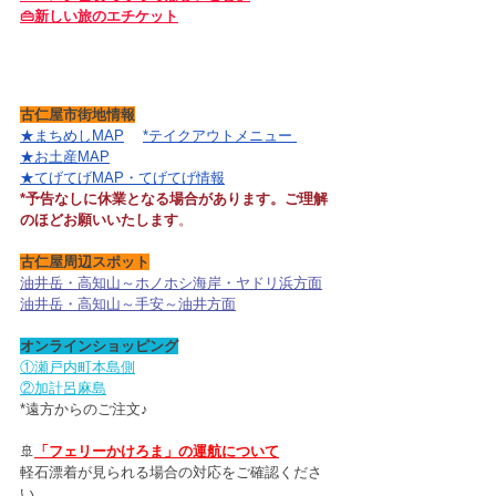
👜新しい旅のエチケット
古仁屋市街地情報
★まちめしMAP
*テイクアウトメニュー 
★お土産MAP
★てげてげMAP
・
てげてげ情報
*予告なしに休業となる場合があります。ご理解
のほどお願いいたします
。
古仁屋周辺スポット
油井岳・高知山～ホノホシ海岸・ヤドリ浜方面
油井岳・高知山～手安～油井方面
オンラインショッピング
①瀬戸内町本島側
②加計呂麻島
*遠方からのご注文♪
🚢
「フェリーかけろま」の運航について
軽石漂着が見られる場合の対応をご確認くださ
い。