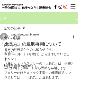
記事
全ての記事
amamisetouchikanko
全ての記事
6月20日
「天長丸」の運航再開について
お知らせ
瀬戸内町役場からのお知らせです。
ブログ
令和8年6月8日（月曜日）から運休していまし
イベント
た、
（株）せとうちフェリーの「天長丸」は、令和8
加計呂麻島情報サイト
年6月19日（金曜日）から運航を再開します。
フェリーかけろまドック期間中の車両航送につ
きましては、「天長丸」が運航します。