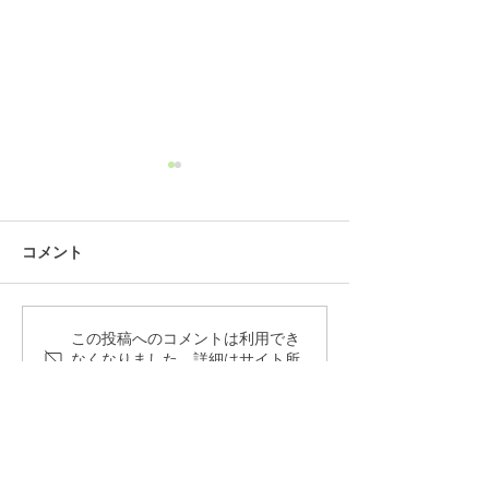
コメント
てげてげMAP2026完成！
この投稿へのコメントは利用でき
加計呂麻島ガイ
なくなりました。詳細はサイト所
2026完成！
有者にお問い合わせください。
関連サイト